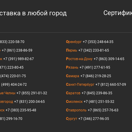
Сертифи
оставка в любой город
(833) 220-58-70
Оренбург
+7 (353) 248-64-35
р
+7 (861) 238-86-59
Пермь
+7 (342) 233-81-65
ск
+7 (391) 989-82-67
Ростов-на-Дону
+7 (863) 309-14-65
471) 223-80-45
Рязань
+7 (491) 277-61-95
 (474) 220-01-75
Самара
+7 (846) 219-28-25
 (499) 404-24-72
Санкт-Петербург
+7 (812) 660-57-09
ые Челны
+7 (855) 291-01-32
Саратов
+7 (845) 239-86-35
овгород
+7 (831) 200-34-65
Смоленск
+7 (481) 251-55-32
рск
+7 (383) 235-95-48
Ставрополь
+7 (865) 257-76-63
381) 299-16-70
Сургут
+7 (346) 277-96-35