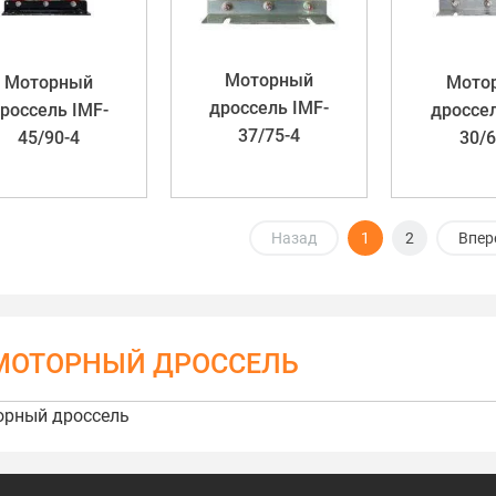
Моторный
Мото
Моторный
дроссель IMF-
дроссел
россель IMF-
37/75-4
30/6
45/90-4
Назад
1
2
Впер
МОТОРНЫЙ ДРОССЕЛЬ
орный дроссель