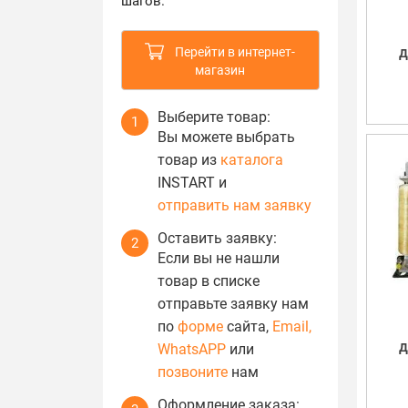
шагов.
д
Перейти в интернет-
магазин
Выберите товар:
1
Вы можете выбрать
товар из
каталога
INSTART и
отправить нам заявку
Оставить заявку:
2
Если вы не нашли
товар в списке
отправьте заявку нам
по
форме
сайта,
Email,
д
WhatsAPP
или
позвоните
нам
Оформление заказа: