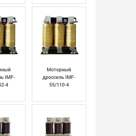
рный
Моторный
ь IMF-
дроссель IMF-
52-4
55/110-4