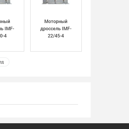
рный
Моторный
ь IMF-
дроссель IMF-
0-4
22/45-4
ед