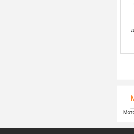
д
Мот