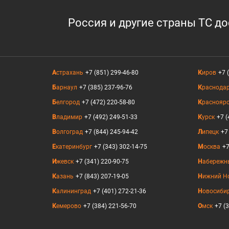
Россия и другие страны ТС д
Астрахань
+7 (851) 299-46-80
Киров
+7 
Барнаул
+7 (385) 237-96-76
Краснода
Белгород
+7 (472) 220-58-80
Краснояр
Владимир
+7 (492) 249-51-33
Курск
+7 (
Волгоград
+7 (844) 245-94-42
Липецк
+7
Екатеринбург
+7 (343) 302-14-75
Москва
+7
Ижевск
+7 (341) 220-90-75
Набережн
Казань
+7 (843) 207-19-05
Нижний Н
Калининград
+7 (401) 272-21-36
Новосиби
Кемерово
+7 (384) 221-56-70
Омск
+7 (