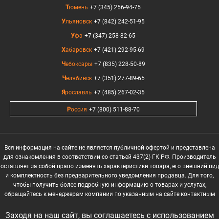
Тюмень
+7 (345) 256-94-75
Ульяновск
+7 (842) 242-51-95
Уфа
+7 (347) 258-82-65
Хабаровск
+7 (421) 292-95-69
Чебоксары
+7 (835) 228-50-89
Челябинск
+7 (351) 277-89-65
Ярославль
+7 (485) 267-02-35
Россия
+7 (800) 511-88-70
Вся информация на сайте не является публичной офертой и представлена
для ознакомления в соответствии со статьей 437(2) ГК РФ. Производитель
оставляет за собой право изменять характеристики товара, его внешний вид
и комплектность без предварительного уведомления продавца. Для того,
чтобы получить более подробную информацию о товарах и услугах,
обращайтесь к менеджерам компании по указанным на сайте контактным
данным.
Заходя на наш сайт, вы соглашаетесь с использованием
© 2017-2026 ООО "Прогрессивные решения": fci, inprime, inprime mx, invent,