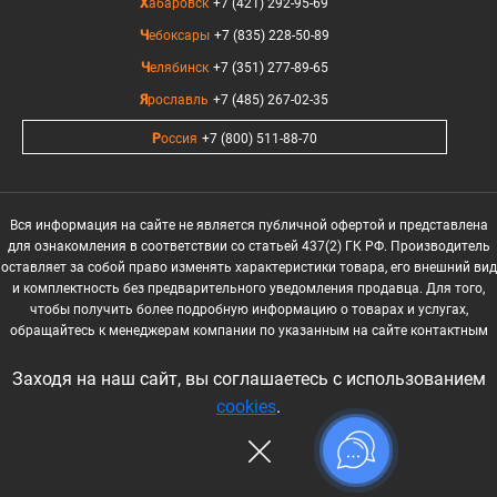
Хабаровск
+7 (421) 292-95-69
Чебоксары
+7 (835) 228-50-89
Челябинск
+7 (351) 277-89-65
Ярославль
+7 (485) 267-02-35
Россия
+7 (800) 511-88-70
Вся информация на сайте не является публичной офертой и представлена
для ознакомления в соответствии со статьей 437(2) ГК РФ. Производитель
оставляет за собой право изменять характеристики товара, его внешний вид
и комплектность без предварительного уведомления продавца. Для того,
чтобы получить более подробную информацию о товарах и услугах,
обращайтесь к менеджерам компании по указанным на сайте контактным
данным.
Заходя на наш сайт, вы соглашаетесь с использованием
© 2017-2026 ООО "Прогрессивные решения": fci, inprime, inprime mx, invent,
cookies
.
lci, mci, nci, sdi, vci, sbi, sbim, sbip, sni, ssi, ssip,
развернуть...
Продажа
оборудования производства INSTART. Поставка по РФ.
Реквизиты
Презентация
Прайс-лист